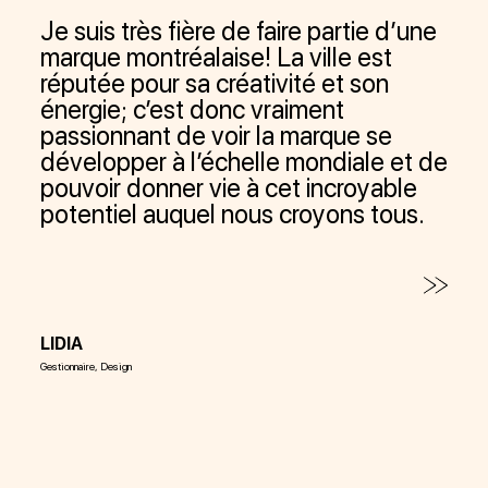
Je suis très fière de faire partie d’une
Tra
marque montréalaise! La ville est
un l
réputée pour sa créativité et son
déc
énergie; c’est donc vraiment
les
passionnant de voir la marque se
pro
développer à l’échelle mondiale et de
nou
pouvoir donner vie à cet incroyable
mob
potentiel auquel nous croyons tous.
gér
d’e
sor
réu
rés
LIDIA
Gestionnaire, Design
VAL
Directeu