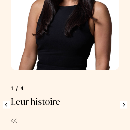
1/4
1/
Leur histoire
Le