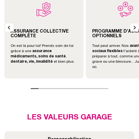
ASSURANCE COLLECTIVE
PROGRAMME D’AVA
COMPLÈTE
OPTIONNELS
On est là pour toi! Prends soin de toi
Tout peut arriver. Nos
avan
grâce à une
assurance
sociaux flexibles
t'aident 
médicaments, soins de santé
,
préparer à tout, comme un
dentaire, vie, invalidité
et bien plus.
grave ou une blessure... J
où.
LES VALEURS GARAGE